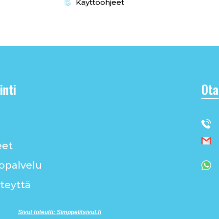
Käyttöohjeet
inti
Ota
ä
eet
opalvelu
teyttä
Sivut toteutti: Simppelitsivut.fi