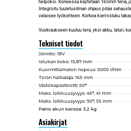
helpoksi. Koneessa käytetään 165mm teriä, 
Integroitu tuuletusilman ohjaus pitää sahausl
valaisee työkohteen. Korkea kierrosluku takaa
Vuokraukseen kuuluu terä, yksi akku, laturi, k
Tekniset tiedot
Jännite: 18V
Istukan koko: 15,87 mm
Kuormittamaton nopeus: 5000 r/min
Terän halkaisija: 165 mm
Viistekapasiteetti: 50°
Maks. leikkuusyvyys: 45°, 41 mm
Maks. leikkuusyvyys: 90°, 55 mm
Paino akun kanssa: 3,2 kg
Asiakirjat