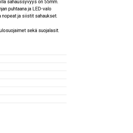
jolla sahaussyvyys on 55mm.
injan puhtaana ja LED-valo
 nopeat ja siistit sahaukset.
uulosuojaimet sekä suojalasit.