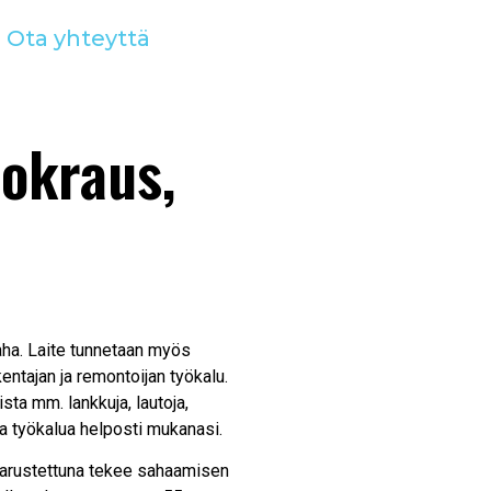
Ota yhteyttä
okraus,
ha. Laite tunnetaan myös
kentajan ja remontoijan työkalu.
ista mm. lankkuja, lautoja,
taa työkalua helposti mukanasi.
ä varustettuna tekee sahaamisen