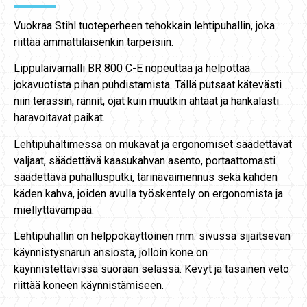
Vuokraa Stihl tuoteperheen tehokkain lehtipuhallin, joka
riittää ammattilaisenkin tarpeisiin.
Lippulaivamalli BR 800 C-E nopeuttaa ja helpottaa
jokavuotista pihan puhdistamista. Tällä putsaat kätevästi
niin terassin, rännit, ojat kuin muutkin ahtaat ja hankalasti
haravoitavat paikat.
Lehtipuhaltimessa on mukavat ja ergonomiset säädettävät
valjaat, säädettävä kaasukahvan asento, portaattomasti
säädettävä puhallusputki, tärinävaimennus sekä kahden
käden kahva, joiden avulla työskentely on ergonomista ja
miellyttävämpää.
Lehtipuhallin on helppokäyttöinen mm. sivussa sijaitsevan
käynnistysnarun ansiosta, jolloin kone on
käynnistettävissä suoraan selässä. Kevyt ja tasainen veto
riittää koneen käynnistämiseen.