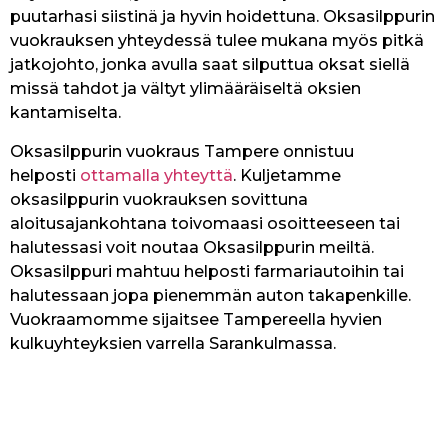
puutarhasi siistinä ja hyvin hoidettuna. Oksasilppurin
vuokrauksen yhteydessä tulee mukana myös pitkä
jatkojohto, jonka avulla saat silputtua oksat siellä
missä tahdot ja vältyt ylimääräiseltä oksien
kantamiselta.
Oksasilppurin vuokraus Tampere onnistuu
helposti
ottamalla yhteyttä
. Kuljetamme
oksasilppurin vuokrauksen sovittuna
aloitusajankohtana toivomaasi osoitteeseen tai
halutessasi voit noutaa Oksasilppurin meiltä.
Oksasilppuri mahtuu helposti farmariautoihin tai
halutessaan jopa pienemmän auton takapenkille.
Vuokraamomme sijaitsee Tampereella hyvien
kulkuyhteyksien varrella Sarankulmassa.