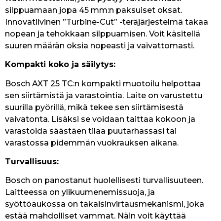
silppuamaan jopa 45 mm:n paksuiset oksat.
Innovatiivinen ”Turbine-Cut” -teräjärjestelmä takaa
nopean ja tehokkaan silppuamisen. Voit käsitellä
suuren määrän oksia nopeasti ja vaivattomasti.
Kompakti koko ja säilytys:
Bosch AXT 25 TC:n kompakti muotoilu helpottaa
sen siirtämistä ja varastointia. Laite on varustettu
suurilla pyörillä, mikä tekee sen siirtämisestä
vaivatonta. Lisäksi se voidaan taittaa kokoon ja
varastoida säästäen tilaa puutarhassasi tai
varastossa pidemmän vuokrauksen aikana.
Turvallisuus:
Bosch on panostanut huolellisesti turvallisuuteen.
Laitteessa on ylikuumenemissuoja, ja
syöttöaukossa on takaisinvirtausmekanismi, joka
estää mahdolliset vammat. Näin voit käyttää