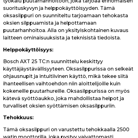
työkalu puutarhanhoitoon, joka tarjoaa erinomaisen
suorituskyvyn ja helppokäyttöisyyden. Tämä
oksasilppuri on suunniteltu tarjoamaan tehokasta
oksien silppuamista ja helpottamaan
puutarhanhoitoa. Alla on yksityiskohtainen kuvaus
laitteen ominaisuuksista ja teknisistä tiedoista.
Helppokäyttöisyys:
Bosch AXT 25 TC:n suunnittelu keskittyy
käyttäjäystävällisyyteen. Oksasilppurissa on selkeät
ohjausnupit ja intuitiivinen käyttö, mikä tekee siitä
ihanteellisen vaihtoehdon niin aloittelijoille kuin
kokeneille puutarhureille. Oksasilppurissa on myös
kätevä syöttöaukko, joka mahdollistaa helpot ja
turvalliset oksien syöttämisen oksasilppuriin.
Tehokkuus:
Tämä oksasilppuri on varustettu tehokkaalla 2500
watin moottorilla, joka pystyy vaivattomasti