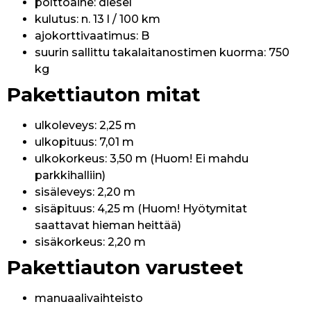
polttoaine: diesel
kulutus: n. 13 l / 100 km
ajokorttivaatimus: B
suurin sallittu takalaitanostimen kuorma: 750
kg
Pakettiauton mitat
ulkoleveys: 2,25 m
ulkopituus: 7,01 m
ulkokorkeus: 3,50 m (Huom! Ei mahdu
parkkihalliin)
sisäleveys: 2,20 m
sisäpituus: 4,25 m (Huom! Hyötymitat
saattavat hieman heittää)
sisäkorkeus: 2,20 m
Pakettiauton varusteet
manuaalivaihteisto