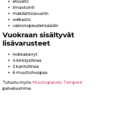
etuveto
ilmastointi
mäkilähtöavustin
webasto
vakionopeudensäädin
Vuokraan sisältyvät
lisävarusteet
nokkakärryt
4 kiristysliinaa
2 kantoliinaa
6 muuttohuopaa
Tutustu myös
Muuttopalvelu Tampere
palveluumme.