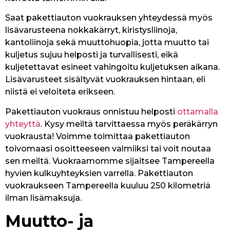
Saat pakettiauton vuokrauksen yhteydessä myös
lisävarusteena nokkakärryt, kiristysliinoja,
kantoliinoja sekä muuttohuopia, jotta muutto tai
kuljetus sujuu helposti ja turvallisesti, eikä
kuljetettavat esineet vahingoitu kuljetuksen aikana.
Lisävarusteet sisältyvät vuokrauksen hintaan, eli
niistä ei veloiteta erikseen.
Pakettiauton vuokraus onnistuu helposti
ottamalla
yhteyttä
. Kysy meiltä tarvittaessa myös peräkärryn
vuokrausta! Voimme toimittaa pakettiauton
toivomaasi osoitteeseen valmiiksi tai voit noutaa
sen meiltä. Vuokraamomme sijaitsee Tampereella
hyvien kulkuyhteyksien varrella. Pakettiauton
vuokraukseen Tampereella kuuluu 250 kilometriä
ilman lisämaksuja.
Muutto- ja