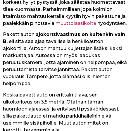
korkeat hyllyt pystyssä, joka säästää huomattavasti
tilaa kuormasta. Parhaimmillaan jopa kolmion
irtaimisto mahtuu kerralla kyytiin hyvin pakattuna ja
päälekkäin pinottavia
muuttolaatikoita
hyödyntäen.
Pakettiauton
ajokorttivaatimus on kuitenkin vain
B,
eli sitä saa ajaa tavallisella henkilöauton
ajokortilla. Autoon mahtuu kuljettajan lisäksi kaksi
matkustajaa. Autossa on myös laadukas
peruutuskamera, jotta ajaminen on helpompaa, eikä
peruuttamista tarvitse jännittää. Pakettiauton
vuokraus Tampere, jotta elämäsi olisi hieman
helpompaa.
Koska pakettiauto on erittäin tilava, sen
ulkokorkeus on 3,5 metriä. Otathan tämän
huomioon ajaessasi ja erityisesti pysäköidessäsi,
sillä pakettiauto ei mahdu parkkihalleihin eikä
useimmille sisäpihoille! Muut auton mitat on
kerrottu tarkemmin alla.