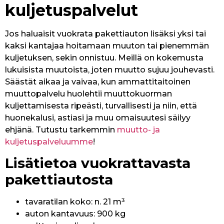
kuljetuspalvelut
Jos haluaisit vuokrata pakettiauton lisäksi yksi tai
kaksi kantajaa hoitamaan muuton tai pienemmän
kuljetuksen, sekin onnistuu. Meillä on kokemusta
lukuisista muutoista, joten muutto sujuu jouhevasti.
Säästät aikaa ja vaivaa, kun ammattitaitoinen
muuttopalvelu huolehtii muuttokuorman
kuljettamisesta ripeästi, turvallisesti ja niin, että
huonekalusi, astiasi ja muu omaisuutesi säilyy
ehjänä. Tutustu tarkemmin
muutto- ja
kuljetuspalveluumme
!
Lisätietoa vuokrattavasta
pakettiautosta
tavaratilan koko: n. 21 m³
auton kantavuus: 900 kg