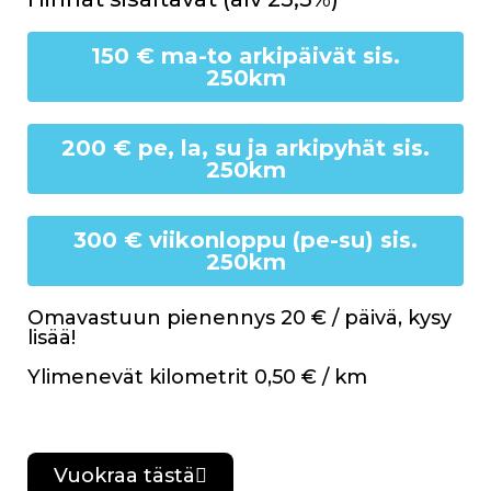
150 € ma-to arkipäivät sis.
250km
200 € pe, la, su ja arkipyhät sis.
250km
300 € viikonloppu (pe-su) sis.
250km
Omavastuun pienennys 20 € / päivä, kysy
lisää!
Ylimenevät kilometrit 0,50 € / km
Vuokraa tästä