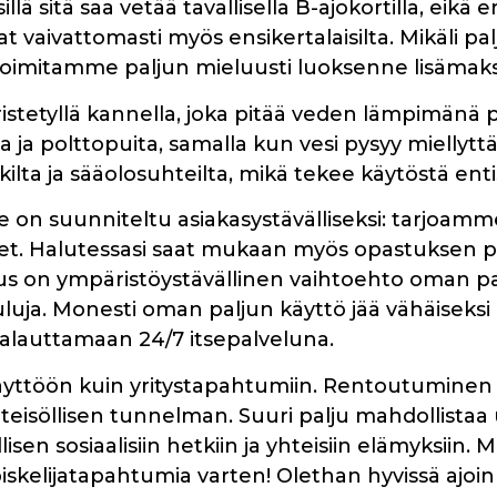
llä sitä saa vetää tavallisella B-ajokortilla, eikä e
 vaivattomasti myös ensikertalaisilta. Mikäli p
a toimitamme paljun mieluusti luoksenne lisämak
ristetyllä kannella, joka pitää veden lämpimän
a ja polttopuita, samalla kun vesi pysyy miellyt
kilta ja sääolosuhteilta, mikä tekee käytöstä e
n suunniteltu asiakasystävälliseksi: tarjoamme
jeet. Halutessasi saat mukaan myös opastuksen p
s on ympäristöystävällinen vaihtoehto oman palj
kuluja. Monesti oman paljun käyttö jää vähäiseksi
palauttamaan 24/7 itsepalveluna.
iskäyttöön kuin yritystapahtumiin. Rentoutumine
o yhteisöllisen tunnelman. Suuri palju mahdollis
sen sosiaalisiin hetkiin ja yhteisiin elämyksiin. 
iskelijatapahtumia varten! Olethan hyvissä ajoin 