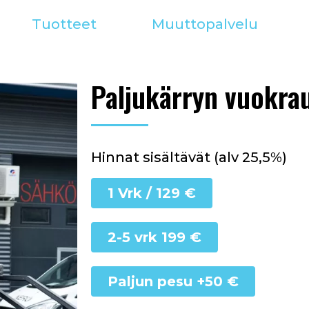
Tuotteet
Muuttopalvelu
Paljukärryn vuokra
Hinnat sisältävät (alv 25,5%)
1 Vrk / 129 €
2-5 vrk 199 €
Paljun pesu +50 €