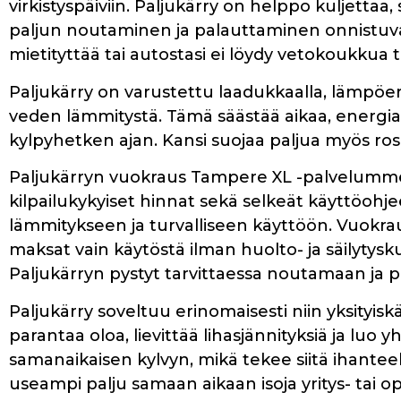
virkistyspäiviin. Paljukärry on helppo kuljettaa, si
paljun noutaminen ja palauttaminen onnistuvat
mietityttää tai autostasi ei löydy vetokoukku
Paljukärry on varustettu laadukkaalla, lämpöe
veden lämmitystä. Tämä säästää aikaa, energia
kylpyhetken ajan. Kansi suojaa paljua myös ros
Paljukärryn vuokraus Tampere XL -palvelumme o
kilpailukykyiset hinnat sekä selkeät käyttöoh
lämmitykseen ja turvalliseen käyttöön. Vuokrau
maksat vain käytöstä ilman huolto- ja säilytys
Paljukärryn pystyt tarvittaessa noutamaan ja 
Paljukärry soveltuu erinomaisesti niin yksity
parantaa oloa, lievittää lihasjännityksiä ja lu
samanaikaisen kylvyn, mikä tekee siitä ihanteelli
useampi palju samaan aikaan isoja yritys- tai op