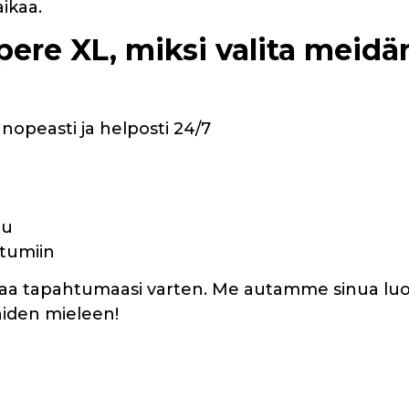
ikaa.
ere XL, miksi valita meidä
opeasti ja helposti 24/7
lu
htumiin
aavaa tapahtumaasi varten. Me autamme sinua l
aiden mieleen!