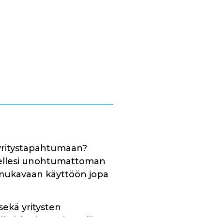
 yritystapahtumaan?
eellesi unohtumattoman
u mukavaan käyttöön jopa
 sekä yritysten