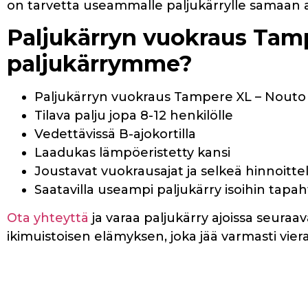
on tarvetta useammalle paljukärrylle samaan a
Paljukärryn vuokraus Tamp
paljukärrymme?
Paljukärryn vuokraus Tampere XL – Nouto n
Tilava palju jopa 8-12 henkilölle
Vedettävissä B-ajokortilla
Laadukas lämpöeristetty kansi
Joustavat vuokrausajat ja selkeä hinnoitte
Saatavilla useampi paljukärry isoihin tapa
Ota yhteyttä
ja varaa paljukärry ajoissa seur
ikimuistoisen elämyksen, joka jää varmasti vier