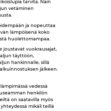
rikoislupia tarvita. Näin
aljun vetäminen
susta.
ä pidempään ja nopeuttaa
tävän lämpöisenä koko
ntistä huolettomampaa.
 joustavat vuokrausajat,
aljun täyttöön,
un hankinnalle, sillä
 alkuinnostuksen jälkeen.
n lämpimässä vedessä
taa useamman henkilön
Meiltä on saatavilla myös
yhteydessä mikäli teillä