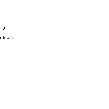
us!
rikseen!