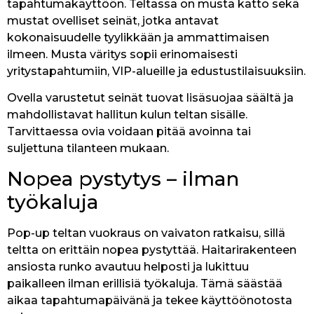
tapahtumakäyttöön. Teltassa on musta katto sekä
mustat ovelliset seinät, jotka antavat
kokonaisuudelle tyylikkään ja ammattimaisen
ilmeen. Musta väritys sopii erinomaisesti
yritystapahtumiin, VIP-alueille ja edustustilaisuuksiin.
Ovella varustetut seinät tuovat lisäsuojaa säältä ja
mahdollistavat hallitun kulun teltan sisälle.
Tarvittaessa ovia voidaan pitää avoinna tai
suljettuna tilanteen mukaan.
Nopea pystytys – ilman
työkaluja
Pop-up teltan vuokraus on vaivaton ratkaisu, sillä
teltta on erittäin nopea pystyttää. Haitarirakenteen
ansiosta runko avautuu helposti ja lukittuu
paikalleen ilman erillisiä työkaluja. Tämä säästää
aikaa tapahtumapäivänä ja tekee käyttöönotosta