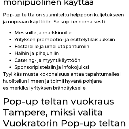
monipuolinen käyttää
Pop-up teltta on suunniteltu helppoon kuljetukseen
ja nopeaan käyttöön. Se sopii erinomaisesti:
Messuille ja markkinoille
Yrityksen promootio- ja esittelytilaisuuksiin
Festareille ja urheilutapahtumiin
Häihin ja pihajuhliin
Catering- ja myyntikäyttöön
Sponsoripisteisiin ja infokojuiksi
Tyylikäs musta kokonaisuus antaa tapahtumallesi
huolitellun ilmeen ja toimii hyvänä pohjana
esimerkiksi yrityksen brändäykselle.
Pop-up teltan vuokraus
Tampere, miksi valita
Vuokratorin Pop-up teltan