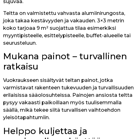
sujuvaa.
Teltta on valmistettu vahvasta alumiinirungosta,
joka takaa kestävyyden ja vakauden. 3×3 metrin
koko tarjoaa 9 m² suojattua tilaa esimerkiksi
myyntipisteelle, esittelypisteelle, buffet-alueelle tai
seurusteluun.
Mukana painot – turvallinen
ratkaisu
Vuokraukseen sisältyvät teltan painot, jotka
varmistavat rakenteen tukevuuden ja turvallisuuden
erilaisissa sääolosuhteissa. Painojen ansiosta teltta
pysyy vakaasti paikoillaan myös tuulisemmalla
säällä, mikä tekee siitä turvallisen vaihtoehdon
yleisötapahtumiin.
Helppo kuljettaa ja