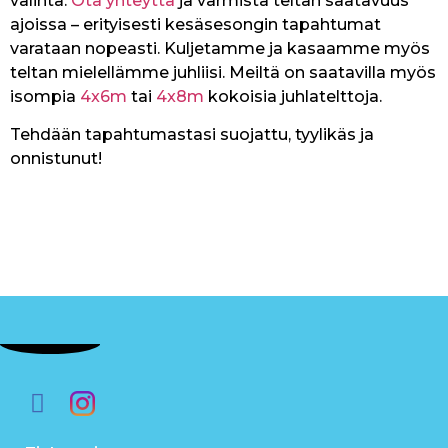
valinta.
Ota yhteyttä
ja varmista teltan saatavuus
ajoissa – erityisesti kesäsesongin tapahtumat
varataan nopeasti. Kuljetamme ja kasaamme myös
teltan mielellämme juhliisi. Meiltä on saatavilla myös
isompia
4x6m
tai
4x8m
kokoisia juhlatelttoja.
Tehdään tapahtumastasi suojattu, tyylikäs ja
onnistunut!