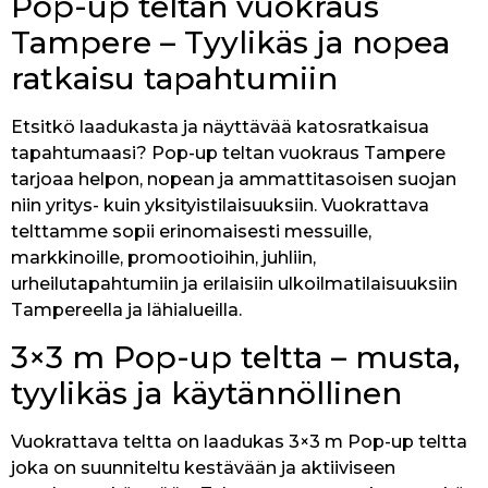
Pop-up teltan vuokraus
Tampere – Tyylikäs ja nopea
ratkaisu tapahtumiin
Etsitkö laadukasta ja näyttävää katosratkaisua
tapahtumaasi? Pop-up teltan vuokraus Tampere
tarjoaa helpon, nopean ja ammattitasoisen suojan
niin yritys- kuin yksityistilaisuuksiin. Vuokrattava
telttamme sopii erinomaisesti messuille,
markkinoille, promootioihin, juhliin,
urheilutapahtumiin ja erilaisiin ulkoilmatilaisuuksiin
Tampereella ja lähialueilla.
3×3 m Pop-up teltta – musta,
tyylikäs ja käytännöllinen
Vuokrattava teltta on laadukas 3×3 m Pop-up teltta
joka on suunniteltu kestävään ja aktiiviseen