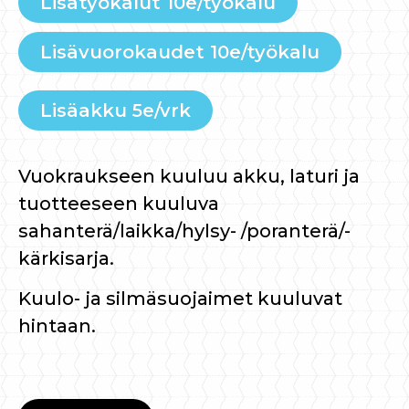
Lisätyökalut 10e/työkalu
Lisävuorokaudet 10e/työkalu
Lisäakku 5e/vrk
Vuokraukseen kuuluu akku, laturi ja
tuotteeseen kuuluva
sahanterä/laikka/hylsy- /poranterä/-
kärkisarja.
Kuulo- ja silmäsuojaimet kuuluvat
hintaan.