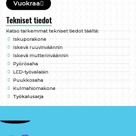
Vuokraa
Tekniset tiedot
Katso tarkemmat tekniset tiedot täältä:
Iskuporakone
Iskevä ruuvinväännin
Iskevä mutterinväännin
Pyörösaha
LED-työvalaisin
Puukkosaha
Kulmahiomakone
Työkalusarja